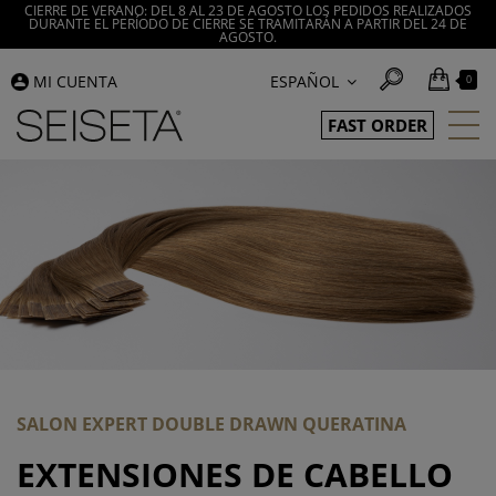
CIERRE DE VERANO: DEL 8 AL 23 DE AGOSTO LOS PEDIDOS REALIZADOS
DURANTE EL PERÍODO DE CIERRE SE TRAMITARÁN A PARTIR DEL 24 DE
AGOSTO.
MI CUENTA
ESPAÑOL
0
FAST ORDER
SALON EXPERT DOUBLE DRAWN QUERATINA
EXTENSIONES DE CABELLO