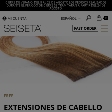
CIERRE DE VERANO: DEL 8 AL 23 DE AGOSTO LOS PEDIDOS REALIZADOS
DURANTE EL PERÍODO DE CIERRE SE TRAMITARÁN A PARTIR DEL 24 DE
AGOSTO.
MI CUENTA
ESPAÑOL
0
FAST ORDER
FREE
EXTENSIONES DE CABELLO