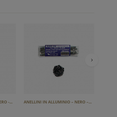
ANELLI
CASTAN
RO -...
ANELLINI IN ALLUMINIO – NERO –...