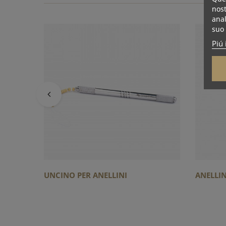
nost
anal
suo 
Piú 
UNCINO PER ANELLINI
ANELLIN