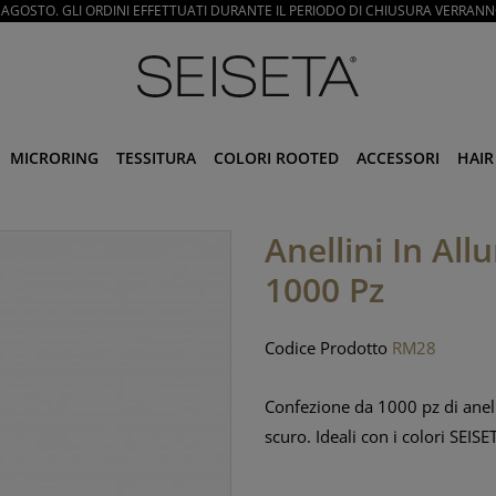
3 AGOSTO. GLI ORDINI EFFETTUATI DURANTE IL PERIODO DI CHIUSURA VERRANN
MICRORING
TESSITURA
COLORI ROOTED
ACCESSORI
HAIR
Anellini In Al
1000 Pz
Codice Prodotto
RM28
Confezione da 1000 pz di anell
scuro. Ideali con i colori SEISE