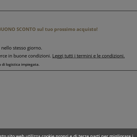
n BUONO SCONTO sul tuo prossimo acquisto!
 nello stesso giorno.
erce in buone condizioni.
Leggi tutti i termini e le condizioni
.
 di logistica impiegata.
to sito web utilizza cookie propri e di terze parti per migliorare i