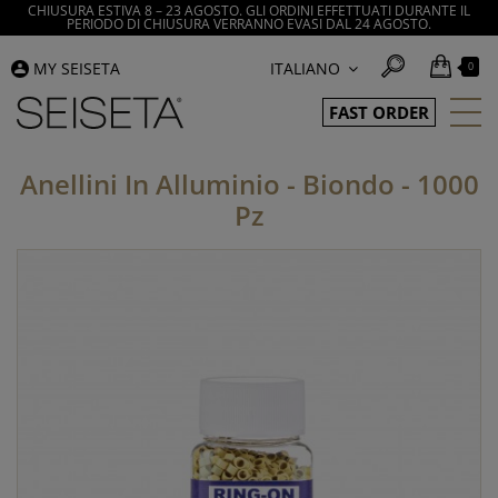
CHIUSURA ESTIVA 8 – 23 AGOSTO. GLI ORDINI EFFETTUATI DURANTE IL
PERIODO DI CHIUSURA VERRANNO EVASI DAL 24 AGOSTO.
MY SEISETA
ITALIANO
0
FAST ORDER
Anellini In Alluminio - Biondo - 1000
Pz