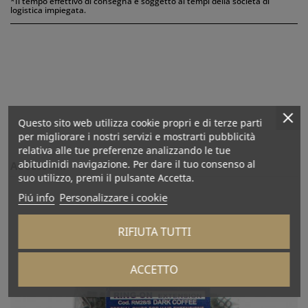
*Il tempo effettivo di consegna è soggetto ai tempi della società di
logistica impiegata.
Questo sito web utilizza cookie propri e di terze parti
per migliorare i nostri servizi e mostrarti pubblicità
relativa alle tue preferenze analizzando le tue
abitudinidi navigazione. Per dare il tuo consenso al
ACCESSORI
suo utilizzo, premi il pulsante Accetta.
Piú info
Personalizzare i cookie
RIFIUTA TUTTI
ACCETTO