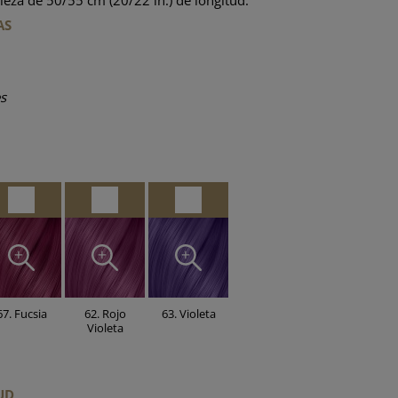
ieza de 50/55 cm (20/22 in.) de longitud.
AS
s
67. Fucsia
62. Rojo
63. Violeta
Violeta
TUD