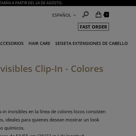
TARÁN A PARTIR DEL 24 DE AGOSTO.
ESPAÑOL
0
FAST ORDER
ACCESORIOS
HAIR CARE
SEISETA EXTENSIONES DE CABELLO
isibles Clip-In - Colores
-in invisibles en la línea de colores locos consisten
tes, ideales para quienes desean mostrar un look
tos químicos.