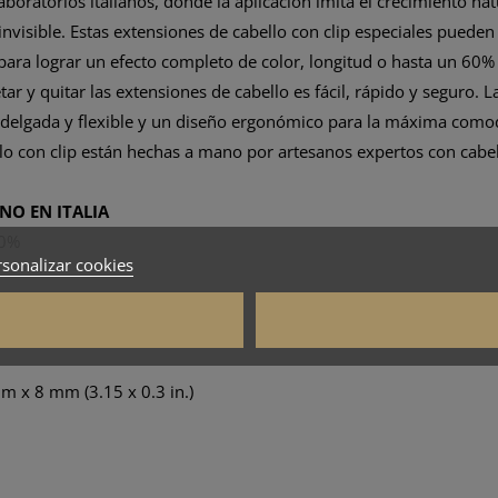
boratorios italianos, donde la aplicación imita el crecimiento nat
visible. Estas extensiones de cabello con clip especiales pueden a
para lograr un efecto completo de color, longitud o hasta un 60%
etar y quitar las extensiones de cabello es fácil, rápido y seguro. 
radelgada y flexible y un diseño ergonómico para la máxima como
llo con clip están hechas a mano por artesanos expertos con cabe
O EN ITALIA
00%
sonalizar cookies
m x 8 mm (3.15 x 0.3 in.)