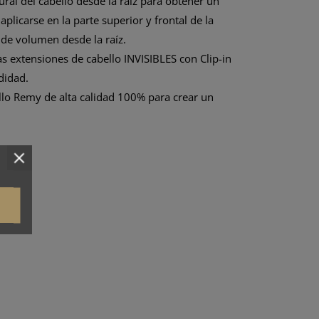
ural del cabello desde la raíz para obtener un
plicarse en la parte superior y frontal de la
 de volumen desde la raíz.
Las extensiones de cabello INVISIBLES con Clip-in
didad.
llo Remy de alta calidad 100% para crear un