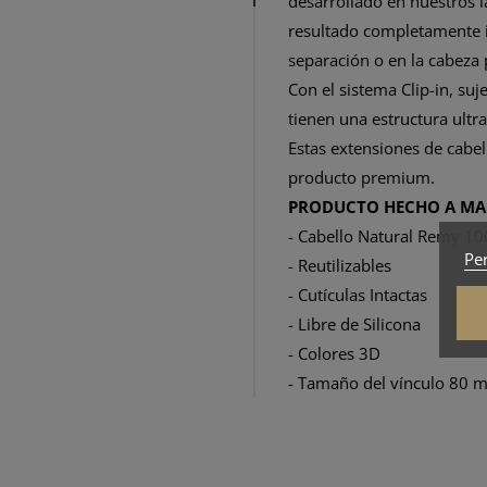
desarrollado en nuestros la
resultado completamente in
separación o en la cabeza 
Con el sistema Clip-in, suj
tienen una estructura ult
Estas extensiones de cabe
producto premium.
PRODUCTO HECHO A MAN
- Cabello Natural Remy 1
Per
- Reutilizables
- Cutículas Intactas
- Libre de Silicona
- Colores 3D
- Tamaño del vínculo 80 m