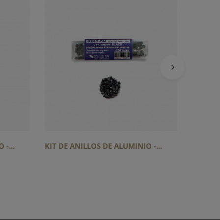
KIT DE 
-...
KIT DE ANILLOS DE ALUMINIO -...