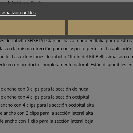
sa de logística utilizada.
sonalizar cookies
njunto de extensiones de cabello para toda la cabeza que incluye
nes de cabello SEISETA están hechas a mano en Italia por nuestr
as en la misma dirección para un aspecto perfecto. La aplicación
llo. Las extensiones de cabello Clip-in del Kit Bellissima son reut
ierte en un producto completamente natural. Están disponibles e
de ancho con 3 clips para la sección de nuca
de ancho con 4 clips para la sección occipital
 ancho con 4 clips para la sección occipital alta
e ancho con 2 clips para la sección lateral alta
 de ancho con 1 clip para la sección lateral baja