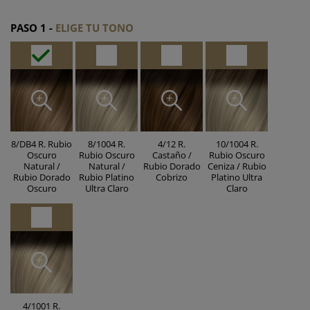
PASO 1 -
ELIGE TU TONO
8/DB4 R. Rubio
8/1004 R.
4/12 R.
10/1004 R.
Oscuro
Rubio Oscuro
Castaño /
Rubio Oscuro
Natural /
Natural /
Rubio Dorado
Ceniza / Rubio
Rubio Dorado
Rubio Platino
Cobrizo
Platino Ultra
Oscuro
Ultra Claro
Claro
4/1001 R.