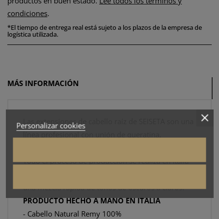
productos en buen estado.
Lee todos los términos y
condiciones
.
*
El tiempo de entrega real está sujeto a los plazos de la empresa de
logística utilizada.
MÁS INFORMACIÓN
Las extensiones de cabello raíz de SEISETA son una
Personalizar cookies
línea profesional con unión de queratina,
utilizando cabello natural de calidad 100% Remy.
Todo el proceso de producción se realiza en Italia
para obtener extensiones de cabello perfectas con
una mezcla rápida de tonos de oscuros a claros.
PRODUCTO HECHO A MANO EN ITALIA
- Cabello Natural Remy 100%