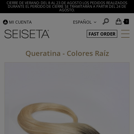
CIERRE DE VERANO: DEL 8 AL 23 DE AGOSTO LOS PEDIDOS REALIZADOS
DURANTE EL PERÍODO DE CIERRE SE TRAMITARÁN A PARTIR DEL 24 DE
AGOSTO.
MI CUENTA
ESPAÑOL
0
FAST ORDER
Queratina - Colores Raíz